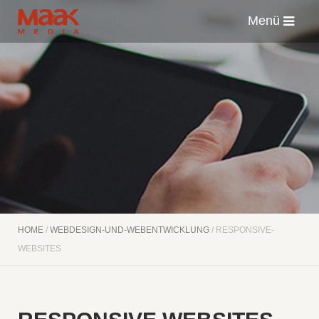
Menü
HOME
/
WEBDESIGN-UND-WEBENTWICKLUNG
/ RESPONSIVE-
WEBSITES